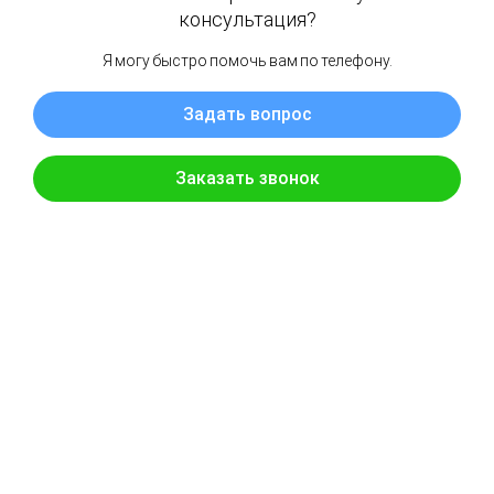
Опишите поломку или задачу,
мы сориентируем вас по стоимости
решения вашего вопроса
+7
Подтверждаю, что ознакомлен(а) с
Политикой
в отношении
обработки персональных данных и даю
согласие
на обработку
моих персональных данных в соответствии с Федеральным
законом № 152-ФЗ «О персональных данных»
Задать вопрос