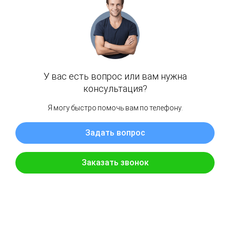
A6510109529
Mercedes-benz
SKU:
2
600 000
₽
Модель
Год
Кузов
Двигатель