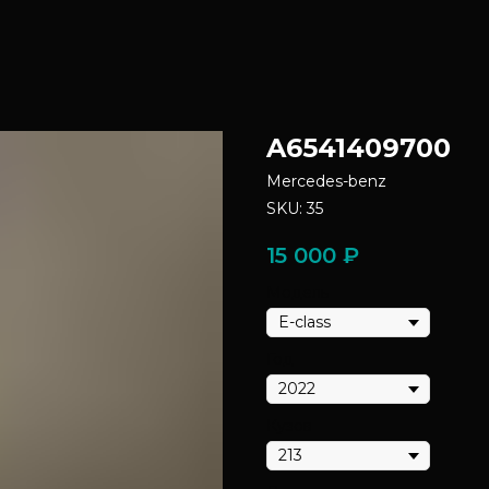
A6541409700
Mercedes-benz
SKU:
35
15 000
₽
Модель
Год
Кузов