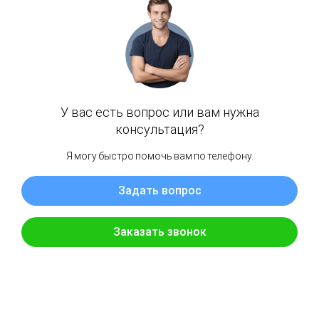
A2544300000
Mercedes-benz
SKU:
64
25 000
₽
Модель
Год
Кузов
Двигатель